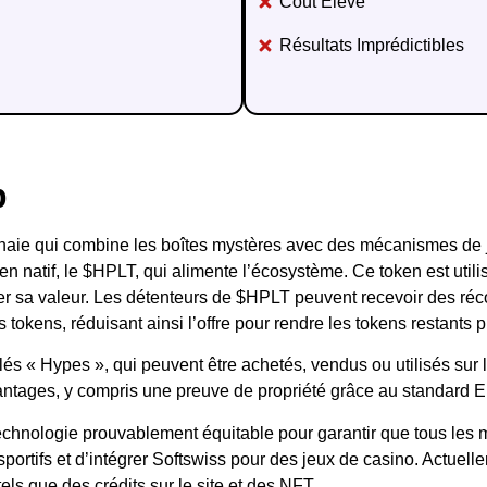
Coût Élevé
Résultats Imprédictibles
p
aie qui combine les boîtes mystères avec des mécanismes de je
 natif, le $HPLT, qui alimente l’écosystème. Ce token est utilis
er sa valeur. Les détenteurs de $HPLT peuvent recevoir des ré
tokens, réduisant ainsi l’offre pour rendre les tokens restants p
« Hypes », qui peuvent être achetés, vendus ou utilisés sur l
 avantages, y compris une preuve de propriété grâce au standard
 technologie prouvablement équitable pour garantir que tous le
ortifs et d’intégrer Softswiss pour des jeux de casino. Actuellem
ls que des crédits sur le site et des NFT.