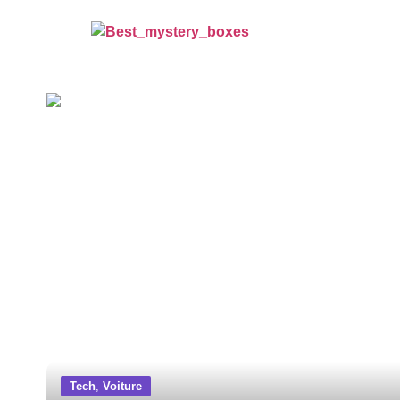
Tech
,
Voiture