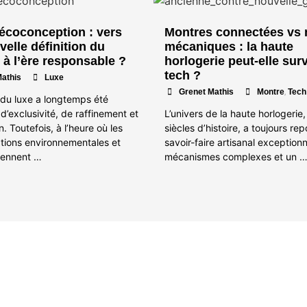
 écoconception : vers
Montres connectées vs
elle définition du
mécaniques : la haute
 à l’ère responsable ?
horlogerie peut-elle surv
tech ?
•
Mathis
Luxe
,
•
Grenet Mathis
Montre
Tech
e du luxe a longtemps été
’exclusivité, de raffinement et
L’univers de la haute horlogerie
. Toutefois, à l’heure où les
siècles d’histoire, a toujours re
tions environnementales et
savoir-faire artisanal exceptionn
rennent …
mécanismes complexes et un 